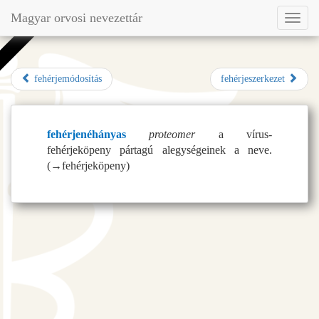
Magyar orvosi nevezettár
Toggl
naviga
fehérjemódosítás
fehérjeszerkezet
fehérjenéhányas
proteomer
a vírus-
fehérjeköpeny pártagú alegységeinek a neve.
(→
fehérjeköpeny
)